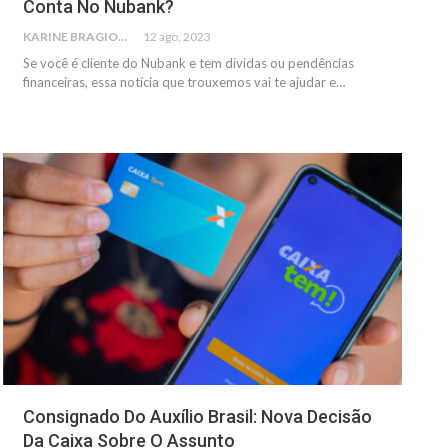
Conta No Nubank?
KARINE BRAGIONE
12 ago, 2023
Se você é cliente do Nubank e tem dívidas ou pendências
financeiras, essa notícia que trouxemos vai te ajudar e
…
GERAL
Consignado Do Auxílio Brasil: Nova Decisão
Da Caixa Sobre O Assunto