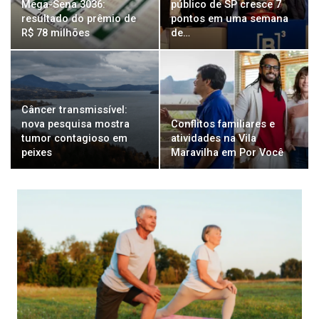
Mega-Sena 3036:
público de SP cresce 7
resultado do prêmio de
pontos em uma semana
R$ 78 milhões
de…
Câncer transmissível:
nova pesquisa mostra
Conflitos familiares e
tumor contagioso em
atividades na Vila
peixes
Maravilha em Por Você
SAÚDE