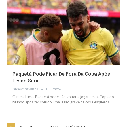
NOTÍCIAS
Paquetá Pode Ficar De Fora Da Copa Após
Lesão Séria
DIOGO SOBRAL
1 jul, 2026
O meia Lucas Paquetá pode não voltar a jogar nesta Copa do
Mundo após ter sofrido uma lesão grave na coxa esquerda.…