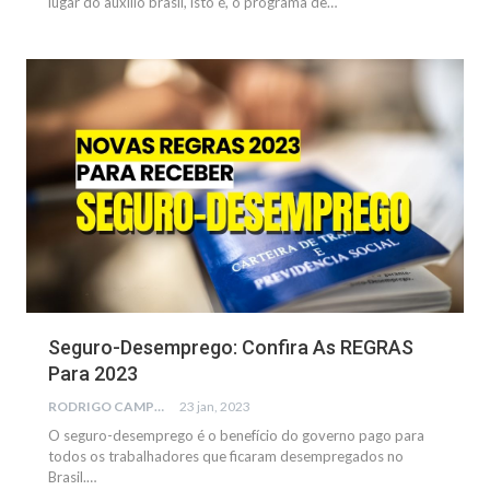
lugar do auxílio brasil, isto é, o programa de…
BENEFÍCIOS SOCIAIS
Seguro-Desemprego: Confira As REGRAS
Para 2023
RODRIGO CAMPOS
23 jan, 2023
O seguro-desemprego é o benefício do governo pago para
todos os trabalhadores que ficaram desempregados no
Brasil.…