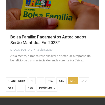
Bolsa Família: Pagamentos Antecipados
Serão Mantidos Em 2023?
DIOGO SOBRAL
21 jan, 2023
Atualmente, o banco responsável por efetuar o repasse do
benefício de transferência de renda vigente é a Caixa…
ANTERIOR
1
…
514
515
516
517
518
…
579
PRÓXIMO