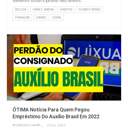
benefícios sociais e garantir seus direitos.
BELEZA
CASA E JARDIM
DIREITOS
FILMES E SÉRIES
FINANÇAS
GAMES
GERAL
NOTÍCIAS
ÓTIMA Notícia Para Quem Pegou
Empréstimo Do Auxílio Brasil Em 2022
RODRIGO CAMPOS
23 jan, 2023