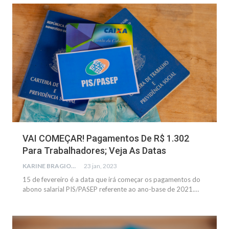
NOTÍCIAS
VAI COMEÇAR! Pagamentos De R$ 1.302
Para Trabalhadores; Veja As Datas
KARINE BRAGIONE
23 jan, 2023
15 de fevereiro é a data que irá começar os pagamentos do
abono salarial PIS/PASEP referente ao ano-base de 2021.…
NOTÍCIAS