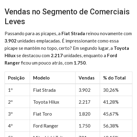
Vendas no Segmento de Comerciais
Leves
Passando para as picapes, a
Fiat Strada
reinou novamente com
3.902
unidades emplacadas. É impressionante como essa
picape se mantém no topo, certo? Em segundo lugar, a
Toyota
Hilux
se destacou com
2.217
unidades, enquanto a
Ford
Ranger
ficou um pouco atrás, com
1.750
.
Posição
Modelo
Vendas
% do Total
1º
Fiat Strada
3.902
30,26%
2º
Toyota Hilux
2.217
41,28%
3º
Fiat Toro
1.820
45,67%
4º
Ford Ranger
1.750
56,38%