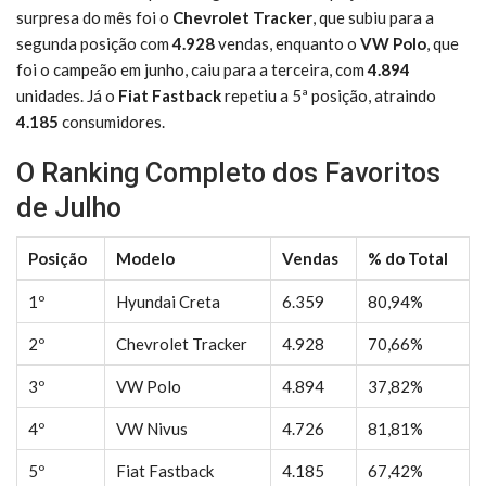
surpresa do mês foi o
Chevrolet Tracker
, que subiu para a
segunda posição com
4.928
vendas, enquanto o
VW Polo
, que
foi o campeão em junho, caiu para a terceira, com
4.894
unidades. Já o
Fiat Fastback
repetiu a 5ª posição, atraindo
4.185
consumidores.
O Ranking Completo dos Favoritos
de Julho
Posição
Modelo
Vendas
% do Total
1º
Hyundai Creta
6.359
80,94%
2º
Chevrolet Tracker
4.928
70,66%
3º
VW Polo
4.894
37,82%
4º
VW Nivus
4.726
81,81%
5º
Fiat Fastback
4.185
67,42%