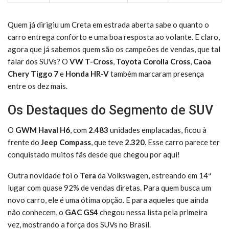
Quem já dirigiu um Creta em estrada aberta sabe o quanto o
carro entrega conforto e uma boa resposta ao volante. E claro,
agora que já sabemos quem são os campeões de vendas, que tal
falar dos SUVs? O
VW T-Cross
,
Toyota Corolla Cross
,
Caoa
Chery Tiggo 7
e
Honda HR-V
também marcaram presença
entre os dez mais.
Os Destaques do Segmento de SUV
O
GWM Haval H6
, com
2.483
unidades emplacadas, ficou à
frente do
Jeep Compass
, que teve
2.320
. Esse carro parece ter
conquistado muitos fãs desde que chegou por aqui!
Outra novidade foi o
Tera
da Volkswagen, estreando em 14ª
lugar com quase 92% de vendas diretas. Para quem busca um
novo carro, ele é uma ótima opção. E para aqueles que ainda
não conhecem, o
GAC GS4
chegou nessa lista pela primeira
vez, mostrando a força dos SUVs no Brasil.