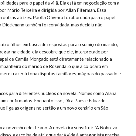
ilidades para o papel da vilã. Ela está em negociação com a
por Mário Teixeira e dirigida por Allan Fiterman. Essa
outras atrizes. Paolla Oliveira foi abordada para o papel,
a Dieckmann também foi convidada, mas decidiu não
atro filhos em busca de respostas para o sumiço do marido,
egar na cidade, ela descobre que ele, interpretado por
apel de Camila Morgado está diretamente relacionado a
companheira do marido de Rosenda, o que a colocará em
omete trazer à tona disputas familiares, mágoas do passado e
encos para diferentes núcleos da novela. Nomes como Alana
ram confirmados. Enquanto isso, Dira Paes e Eduardo
que liga as origens no sertão a um novo cenário em São
ara novembro deste ano. A novela irá substituir “A Nobreza
isso, a escolha da atriz que dará vida à antagonista precisa