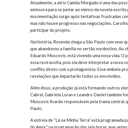
Atualmente, a atriz Camila Morgado é uma das possib
emissora para se juntar ao elenco da novela escrita 
movimentação surge após tentativas frustradas com 
mas não houve progresso nas negociações. Carolin
participar do projeto.
Na história, Rosenda chega a São Paulo com seus qu
que abandonou a família no sertão nordestino. Ao ch
Eduardo Moscovis, está vivendo uma nova vida. O p
essa reviravolta, pois ela deve interpretar a nova 
conflito direto com a protagonista. Esse embate pr
revelações que impactarão todos os envolvidos.
Além disso, a produção já está formando outros el
Cabral, Gabriela Loran e Leandro Daniel também fo
Moscovis ficarão responsáveis pela trama central, 
Paulo.
A estreia de “Lá na Minha Terra” está programada p
do Amor” na programação das seis horas, mas antes d