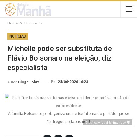
Home
Notícias
NOTÍCIAS
Michelle pode ser substituta de
Flávio Bolsonaro na eleição, diz
especialista
Em
25/06/2026 16:28
Autor
Diogo Sobral
A família Bolsonaro protagoniza uma crise interna do partido que se
“entregou ao fascismo”
|
Crédito: Miguel Schincariol/AFP