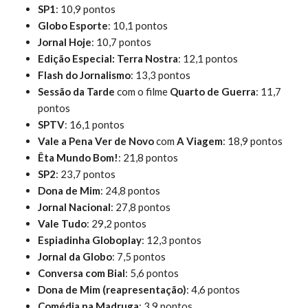
SP1
: 10,9 pontos
Globo Esporte
: 10,1 pontos
Jornal Hoje
: 10,7 pontos
Edição Especial: Terra Nostra
: 12,1 pontos
Flash do Jornalismo
: 13,3 pontos
Sessão da Tarde
com o filme
Quarto de Guerra
: 11,7
pontos
SPTV
: 16,1 pontos
Vale a Pena Ver de Novo
com
A Viagem
: 18,9 pontos
Êta Mundo Bom!
: 21,8 pontos
SP2
: 23,7 pontos
Dona de Mim
: 24,8 pontos
Jornal Nacional
: 27,8 pontos
Vale Tudo
: 29,2 pontos
Espiadinha Globoplay
: 12,3 pontos
Jornal da Globo
: 7,5 pontos
Conversa com Bial
: 5,6 pontos
Dona de Mim (reapresentação)
: 4,6 pontos
Comédia na Madruga
: 3,9 pontos