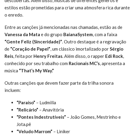
descobertas. Além disso, músicas de diferentes gêneros e
estilos estão prometidas para criar uma atmosfera rica durante
o enredo.
Entre as canções já mencionadas nas chamadas, estão as de
Vanessa da Mata
e do grupo
BaianaSystem
, com a faixa
“Gente Feliz (Sinceridade)”
. Outro destaque é a regravação
de
“Coração de Papel”
, um clássico imortalizado por
Sérgio
Reis
, feita por
Henry Freitas
. Além disso, o rapper
Edi Rock
,
conhecido por seu trabalho com
Racionais MC’s
, apresenta a
música
“That’s My Way.”
Outras canções que devem fazer parte da trilha sonora
incluem:
“Paraíso”
– Ludmilla
“Relicário”
– Anavitória
“Pontes Indestrutíveis”
– João Gomes, Mestrinho e
Jota.pê
“Veludo Marrom”
– Liniker