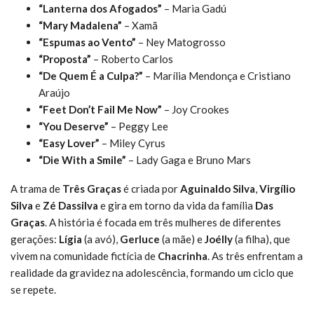
“Lanterna dos Afogados”
– Maria Gadú
“Mary Madalena”
– Xamã
“Espumas ao Vento”
– Ney Matogrosso
“Proposta”
– Roberto Carlos
“De Quem É a Culpa?”
– Marília Mendonça e Cristiano
Araújo
“Feet Don’t Fail Me Now”
– Joy Crookes
“You Deserve”
– Peggy Lee
“Easy Lover”
– Miley Cyrus
“Die With a Smile”
– Lady Gaga e Bruno Mars
A trama de
Três Graças
é criada por
Aguinaldo Silva
,
Virgílio
Silva
e
Zé Dassilva
e gira em torno da vida da família
Das
Graças
. A história é focada em três mulheres de diferentes
gerações:
Lígia
(a avó),
Gerluce
(a mãe) e
Joélly
(a filha), que
vivem na comunidade fictícia de
Chacrinha
. As três enfrentam a
realidade da gravidez na adolescência, formando um ciclo que
se repete.