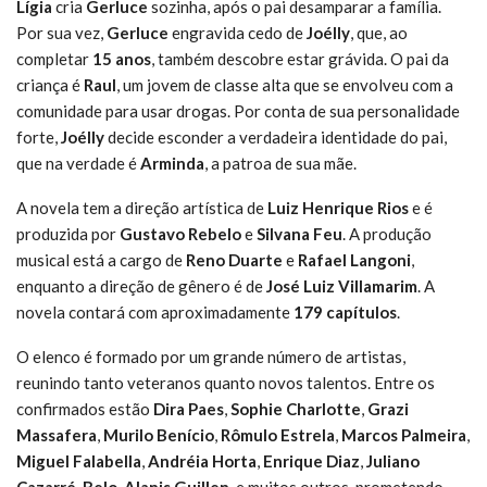
Lígia
cria
Gerluce
sozinha, após o pai desamparar a família.
Por sua vez,
Gerluce
engravida cedo de
Joélly
, que, ao
completar
15 anos
, também descobre estar grávida. O pai da
criança é
Raul
, um jovem de classe alta que se envolveu com a
comunidade para usar drogas. Por conta de sua personalidade
forte,
Joélly
decide esconder a verdadeira identidade do pai,
que na verdade é
Arminda
, a patroa de sua mãe.
A novela tem a direção artística de
Luiz Henrique Rios
e é
produzida por
Gustavo Rebelo
e
Silvana Feu
. A produção
musical está a cargo de
Reno Duarte
e
Rafael Langoni
,
enquanto a direção de gênero é de
José Luiz Villamarim
. A
novela contará com aproximadamente
179 capítulos
.
O elenco é formado por um grande número de artistas,
reunindo tanto veteranos quanto novos talentos. Entre os
confirmados estão
Dira Paes
,
Sophie Charlotte
,
Grazi
Massafera
,
Murilo Benício
,
Rômulo Estrela
,
Marcos Palmeira
,
Miguel Falabella
,
Andréia Horta
,
Enrique Diaz
,
Juliano
Cazarré
,
Belo
,
Alanis Guillen
, e muitos outros, prometendo