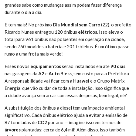
grandes sabe como mudanças assim podem fazer diferença
durante o dia a dia.
E tem mais! No próximo
Dia Mundial sem Carro
(22), o prefeito
Ricardo Nunes entregou 120 ônibus
elétricos
. Isso eleva o
total para 961 ônibus não poluentes em operação na cidade,
sendo 760 movidos a bateria e 201 trólebus. É um ótimo passo
rumo a uma frota mais verde!
Esses novos
equipamentos
serão instalados em até
90 dias
nas garagens da
A2
e
Auto Bless
, sem custo para a Prefeitura.
A responsabilidade vai ficar com a
Huawei
e o Grupo Matrix
Energia, que vão cuidar de toda a instalação. Isso significa que
a cidade avança sem arcar com essas despesas, bem legal, né?
A substituição dos ônibus a diesel tem um impacto ambiental
significativo. Cada ônibus elétrico ajuda a evitar a emissão de
87 toneladas de
CO2
por ano — imagine isso em termos de
árvores
plantadas: cerca de 6,4 mil! Além disso, isso também