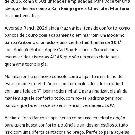
de 2025, com
30.501 unidades emplacadas
. Para você ter uma
ideia, as demais como a
Ram Rampage
e a
Chevrolet Montana
ficaram bem atrás.
A versão Ranch 2026 ainda traz vários itens de conforto, como
bancos de
couro com acabamento em marrom
, um moderno
Santo Antônio cromado
, e uma central multimídia de
10,1”
com Android Auto e Apple CarPlay. E, claro, não podemos
esquecer dos sistemas ADAS, que são um prato cheio para
quem ama tecnologia.
No interior, há um novo console central que tem um freio de
estacionamento eletrônico com autohold, além de um painel
com uma tela de
7”
, bem moderninha! E para finalizar, ela ainda
mantém aquele conforto todo, com novas padronagens nos
bancos que fazem você se sentir em um verdadeiro SUV.
Assim, a Toro Ranch se apresenta como uma excelente opção
para quem busca conforto, potência e um design estiloso, tudo
isso com uma oferta tentadora no preço. Perfeito para aquelas