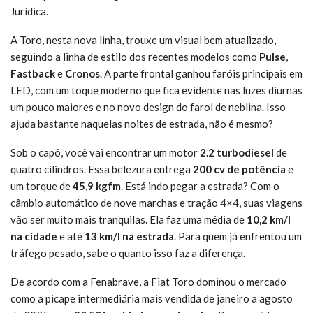
Jurídica.
A Toro, nesta nova linha, trouxe um visual bem atualizado,
seguindo a linha de estilo dos recentes modelos como
Pulse
,
Fastback
e
Cronos
. A parte frontal ganhou faróis principais em
LED, com um toque moderno que fica evidente nas luzes diurnas
um pouco maiores e no novo design do farol de neblina. Isso
ajuda bastante naquelas noites de estrada, não é mesmo?
Sob o capô, você vai encontrar um motor
2.2 turbodiesel
de
quatro cilindros. Essa belezura entrega
200 cv de potência
e
um torque de
45,9 kgfm
. Está indo pegar a estrada? Com o
câmbio automático de nove marchas e tração 4×4, suas viagens
vão ser muito mais tranquilas. Ela faz uma média de
10,2 km/l
na cidade
e até
13 km/l na estrada
. Para quem já enfrentou um
tráfego pesado, sabe o quanto isso faz a diferença.
De acordo com a Fenabrave, a Fiat Toro dominou o mercado
como a picape intermediária mais vendida de janeiro a agosto