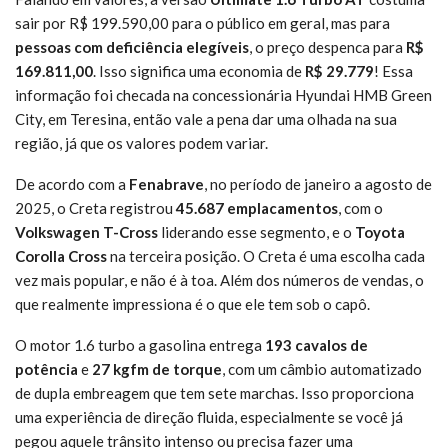
sair por R$ 199.590,00 para o público em geral, mas para
pessoas com deficiência elegíveis
, o preço despenca para
R$
169.811,00
. Isso significa uma economia de
R$ 29.779
! Essa
informação foi checada na concessionária Hyundai HMB Green
City, em Teresina, então vale a pena dar uma olhada na sua
região, já que os valores podem variar.
De acordo com a
Fenabrave
, no período de janeiro a agosto de
2025, o Creta registrou
45.687 emplacamentos
, com o
Volkswagen T-Cross
liderando esse segmento, e o
Toyota
Corolla Cross
na terceira posição. O Creta é uma escolha cada
vez mais popular, e não é à toa. Além dos números de vendas, o
que realmente impressiona é o que ele tem sob o capô.
O motor 1.6 turbo a gasolina entrega
193 cavalos de
potência
e
27 kgfm de torque
, com um câmbio automatizado
de dupla embreagem que tem sete marchas. Isso proporciona
uma experiência de direção fluida, especialmente se você já
pegou aquele trânsito intenso ou precisa fazer uma