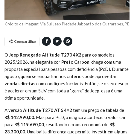
Crédito da imagem: Via Sul Jeep Piedade Jaboatão dos Guararapes, PE
Compartilhar
O
Jeep Renegade Altitude T270 4X2
para os modelos
2025/2026, na elegante cor
Preto Carbon
, chega com uma
proposta especial para pessoas com deficiência (PcD). Durante
agosto, quem se enquadrar nos critérios pode aproveitar
vendas diretas
com condições incríveis. Então, se o seu desejo
é acelerar em um SUV com toda a "garra" da Jeep, essa é uma
ótima oportunidade.
A versão
Altitude T270 AT6 4×2
tem um preço de tabela de
R$ 142.990,00
. Mas para PcD, a mágica acontece: o valor cai
para
R$ 119.690,00
, resultando em uma economia de
R$
23.300,00
. Uma baita diferença que permite investir em alguns