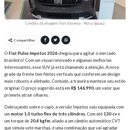
Crédito da imagem: Fiat Itavema - Nova Iguaçu
Compartilhar
O
Fiat Pulse Impetus 2026
chegou para agitar o mercado
brasileiro! Com um visual renovado e algumas melhorias
interessantes, esse SUV já está chamando a atenção. A nova
grade da frente tem filetes verticais que conferem um design
mais robusto e alinhado. Contudo, a traseira manteve seu estilo
original. O preço sugerido está em
R$ 146.990
, um valor que
promete atrair olhares.
Debruçando sobre o capô, a versão Impetus saiu equipada com
um
motor 1.0 turbo flex de três cilindros
. Com até
130 cv
e
um torque de
20,4 kgfm
, aliado a um câmbio automático CVT
que simula sete marchas, é uma combinação que vai agradar