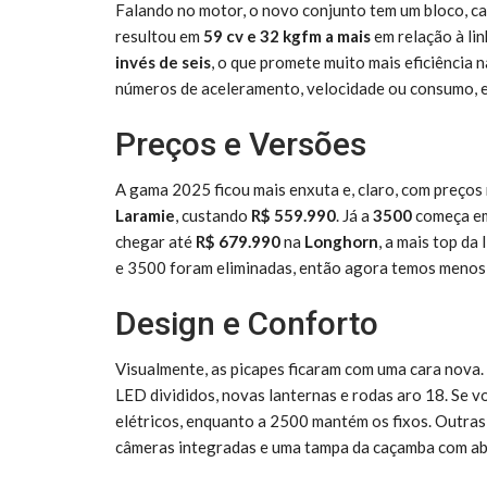
Falando no motor, o novo conjunto tem um bloco, ca
resultou em
59 cv e 32 kgfm a mais
em relação à lin
invés de seis
, o que promete muito mais eficiência 
números de aceleramento, velocidade ou consumo, e
Preços e Versões
A gama 2025 ficou mais enxuta e, claro, com preços 
Laramie
, custando
R$ 559.990
. Já a
3500
começa 
chegar até
R$ 679.990
na
Longhorn
, a mais top da
e 3500 foram eliminadas, então agora temos menos
Design e Conforto
Visualmente, as picapes ficaram com uma cara nova.
LED divididos, novas lanternas e rodas aro 18. Se v
elétricos, enquanto a 2500 mantém os fixos. Outras
câmeras integradas e uma tampa da caçamba com abe