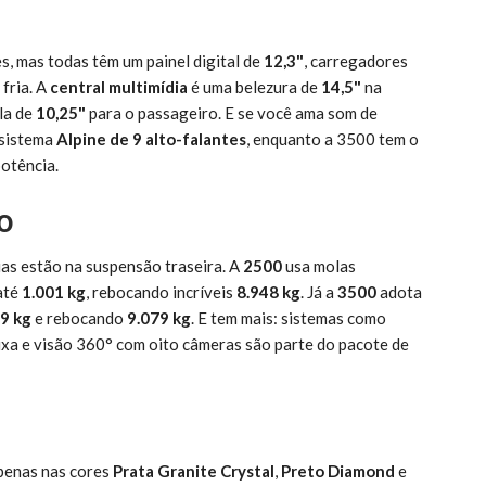
s, mas todas têm um painel digital de
12,3"
, carregadores
fria. A
central multimídia
é uma belezura de
14,5"
na
la de
10,25"
para o passageiro. E se você ama som de
 sistema
Alpine de 9 alto-falantes
, enquanto a 3500 tem o
otência.
o
uas estão na suspensão traseira. A
2500
usa molas
 até
1.001 kg
, rebocando incríveis
8.948 kg
. Já a
3500
adota
9 kg
e rebocando
9.079 kg
. E tem mais: sistemas como
ixa e visão 360° com oito câmeras são parte do pacote de
penas nas cores
Prata Granite Crystal
,
Preto Diamond
e