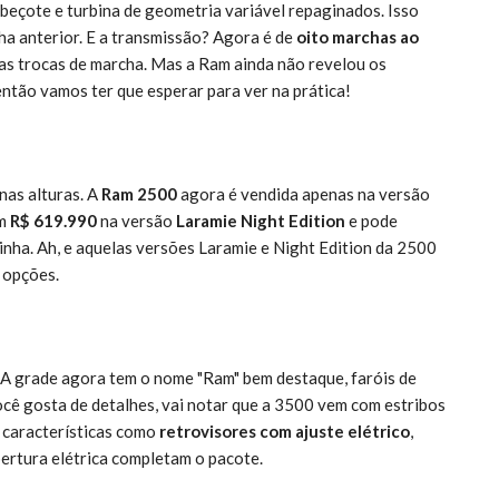
beçote e turbina de geometria variável repaginados. Isso
ha anterior. E a transmissão? Agora é de
oito marchas ao
nas trocas de marcha. Mas a Ram ainda não revelou os
ntão vamos ter que esperar para ver na prática!
nas alturas. A
Ram 2500
agora é vendida apenas na versão
em
R$ 619.990
na versão
Laramie Night Edition
e pode
 linha. Ah, e aquelas versões Laramie e Night Edition da 2500
 opções.
 A grade agora tem o nome "Ram" bem destaque, faróis de
ocê gosta de detalhes, vai notar que a 3500 vem com estribos
 características como
retrovisores com ajuste elétrico
,
rtura elétrica completam o pacote.