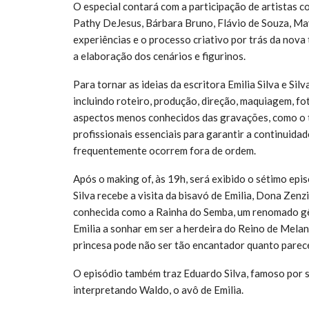
O especial contará com a participação de artistas 
Pathy DeJesus, Bárbara Bruno, Flávio de Souza, May
experiências e o processo criativo por trás da nova
a elaboração dos cenários e figurinos.
Para tornar as ideias da escritora Emilia Silva e Sil
incluindo roteiro, produção, direção, maquiagem, f
aspectos menos conhecidos das gravações, como o t
profissionais essenciais para garantir a continuidad
frequentemente ocorrem fora de ordem.
Após o making of, às 19h, será exibido o sétimo epis
Silva recebe a visita da bisavó de Emilia, Dona Zenz
conhecida como a Rainha do Semba, um renomado gên
Emilia a sonhar em ser a herdeira do Reino de Mela
princesa pode não ser tão encantador quanto parec
O episódio também traz Eduardo Silva, famoso por
interpretando Waldo, o avô de Emilia.