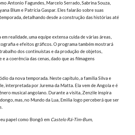
como Antonio Fagundes, Marcelo Serrado, Sabrina Souza,
ana Blum e Patrícia Gaspar. Eles falarão sobre suas
 temporada, detalhando desde a construção das histórias até
va em realidade, uma equipe extensa cuida de várias áreas,
otografia e efeitos gráficos. O programa também mostrará
rabalho dos continuístas e da produção de objetos,
e e a coerência das cenas, dado que as filmagens
ódio da nova temporada. Neste capítulo, a família Silva e
ile, interpretada por Jurema da Matta. Ela vem de Angola e é
ero musical angolano. Durante a visita, Zenzile inspira
ndongo, mas, no Mundo da Lua, Emilia logo perceberá que ser
e.
 seu papel como Bongô em
Castelo Rá-Tim-Bum
,