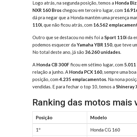
Logo atrás, na segunda posição, temos a
Honda Biz
NXR 160 Bros
chegou em terceiro lugar, com
16.91
dá pra negar que a Honda mantém uma presença mar
110i
, que não ficou atrás, com
16.562 emplacamen
Outro que se destacou no mês foi a
Sport 110i
da e
podemos esquecer da
Yamaha YBR 150
, que teve u
No total deste ano, já são
36.260 unidades
.
A
Honda CB 300F
ficou em sétimo lugar, com
5.011
relação a junho. A
Honda PCX 160
, sempre uma boa
posição, com
4.235 emplacamentos
. Na nona posi
vendidas. E para fechar o top 10, temos a
Shineray 
Ranking das motos mais v
Posição
Modelo
1º
Honda CG 160