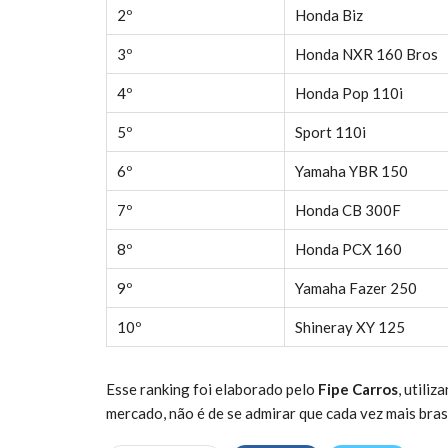
2º
Honda Biz
3º
Honda NXR 160 Bros
4º
Honda Pop 110i
5º
Sport 110i
6º
Yamaha YBR 150
7º
Honda CB 300F
8º
Honda PCX 160
9º
Yamaha Fazer 250
10º
Shineray XY 125
Esse ranking foi elaborado pelo
Fipe Carros
, utili
mercado, não é de se admirar que cada vez mais bras