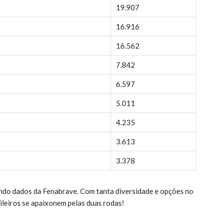
19.907
16.916
16.562
7.842
6.597
5.011
4.235
3.613
3.378
zando dados da Fenabrave. Com tanta diversidade e opções no
ileiros se apaixonem pelas duas rodas!