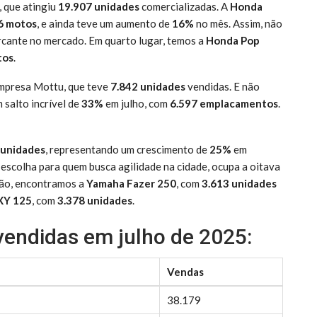
, que atingiu
19.907 unidades
comercializadas. A
Honda
6 motos
, e ainda teve um aumento de
16%
no mês. Assim, não
cante no mercado. Em quarto lugar, temos a
Honda Pop
tos
.
mpresa Mottu, que teve
7.842 unidades
vendidas. E não
m salto incrível de
33%
em julho, com
6.597 emplacamentos
.
 unidades
, representando um crescimento de
25%
em
 escolha para quem busca agilidade na cidade, ocupa a oitava
ção, encontramos a
Yamaha Fazer 250
, com
3.613 unidades
XY 125
, com
3.378 unidades
.
endidas em julho de 2025:
Vendas
38.179