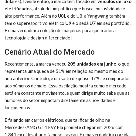
dólares). Desde então, a marca tem focado em
veículos de luxo
eletrificados
, atraindo um público que busca exclusividade e
alta performance. Além do U8L e do U8, a Yangwang também
tem o superesportivo elétrico
U9
e o sedã
U7
em seu portfólio.
É uma verdadeira coleção de máquinas para quem adora
tecnologia e design diferenciado!
Cenário Atual do Mercado
Recentemente, a marca vendeu
205 unidades em junho
, o que
representa uma queda de 51% em relação ao mesmo mês do
ano anterior. Contudo, é um salto de quase 47% se comparados
aos números de maio. Essa oscilação mostra como o mercado
está em constante movimento, e quem dirige muito sabe que as
humores do setor impactam diretamente as novidades e
lançamentos.
E falando em carros elétricos, que tal ficar de olho na
Mercedes-AMG GT4 EV? Ela promete chegar em 2026 com
1.341 cv
e desafiar o famoso Taycan. É uma verdadeira corrida