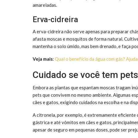
amareladas.
Erva-cidreira
A erva-cidreira não serve apenas para preparar chás
afasta moscas e mosquitos de forma natural. Cultive
mantenha o solo úmido, mas bem drenado, e faça pod
Veja mais
:
Qual o benefício da água com gás? Ajud
Cuidado se você tem pets
Embora as plantas que espantam moscas tragam inúm
pets que convivem no mesmo ambiente. Algumas esp
cães e gatos, exigindo cuidados na escolha e na dis
A citronela, por exemplo, é extremamente eficiente 
gástrica e até vômitos em cães e gatos, principalm
apesar de seguro em pequenas doses, pode ser prejud