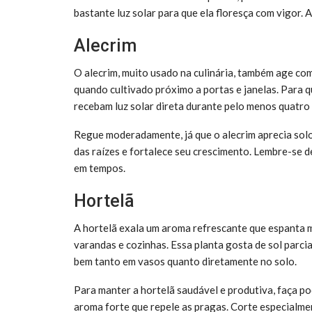
bastante luz solar para que ela floresça com vigor.
Alecrim
O alecrim, muito usado na culinária, também age co
quando cultivado próximo a portas e janelas. Para q
recebam luz solar direta durante pelo menos quatro 
Regue moderadamente, já que o alecrim aprecia sol
das raízes e fortalece seu crescimento. Lembre-se 
em tempos.
Hortelã
A hortelã exala um aroma refrescante que espanta m
varandas e cozinhas. Essa planta gosta de sol parci
bem tanto em vasos quanto diretamente no solo.
Para manter a hortelã saudável e produtiva, faça p
aroma forte que repele as pragas. Corte especialme