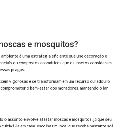
moscas e mosquitos?
 ambiente é uma estratégia eficiente que une decoração e
senciais ou compostos aromáticos que os insetos consideram
 essas pragas.
rescem vigorosas e se transformam em um recurso duradouro
m comprometer o bem-estar dos moradores, mantendo o lar
do o assunto envolve afastar moscas e mosquitos, já que seu
 cultivá-la em casa, escolha um local que receba bastante sol