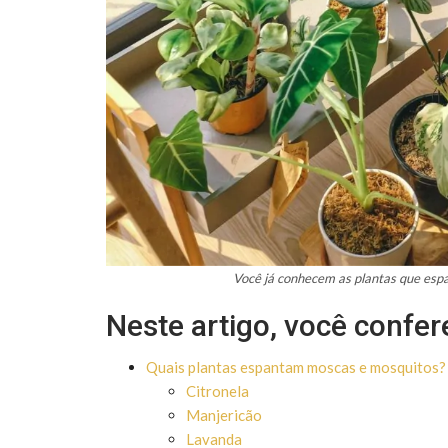
Você já conhecem as plantas que espa
Neste artigo, você confer
Quais plantas espantam moscas e mosquitos?
Citronela
Manjericão
Lavanda