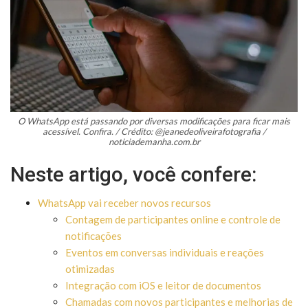
O WhatsApp está passando por diversas modificações para ficar mais
acessível. Confira. / Crédito: @jeanedeoliveirafotografia /
noticiademanha.com.br
Neste artigo, você confere:
WhatsApp vai receber novos recursos
Contagem de participantes online e controle de
notificações
Eventos em conversas individuais e reações
otimizadas
Integração com iOS e leitor de documentos
Chamadas com novos participantes e melhorias de