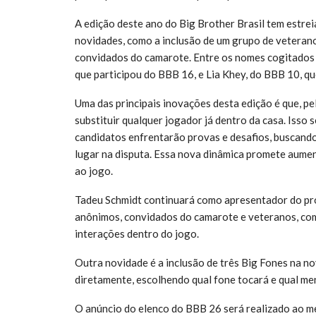
A edição deste ano do Big Brother Brasil tem estrei
novidades, como a inclusão de um grupo de veterano
convidados do camarote. Entre os nomes cogitados 
que participou do BBB 16, e Lia Khey, do BBB 10, q
Uma das principais inovações desta edição é que, pe
substituir qualquer jogador já dentro da casa. Isso 
candidatos enfrentarão provas e desafios, buscand
lugar na disputa. Essa nova dinâmica promete aumen
ao jogo.
Tadeu Schmidt continuará como apresentador do pro
anônimos, convidados do camarote e veteranos, com 
interações dentro do jogo.
Outra novidade é a inclusão de três Big Fones na no
diretamente, escolhendo qual fone tocará e qual me
O anúncio do elenco do BBB 26 será realizado ao m