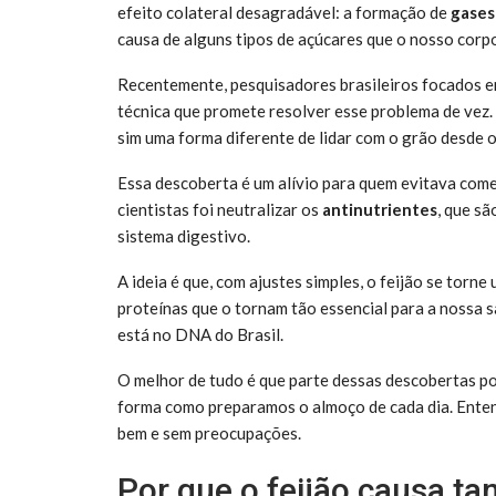
efeito colateral desagradável: a formação de
gases
causa de alguns tipos de açúcares que o nosso corpo
Recentemente, pesquisadores brasileiros focados 
técnica que promete resolver esse problema de vez
sim uma forma diferente de lidar com o grão desde o
Essa descoberta é um alívio para quem evitava comer
cientistas foi neutralizar os
antinutrientes
, que s
sistema digestivo.
A ideia é que, com ajustes simples, o feijão se torne
proteínas que o tornam tão essencial para a nossa s
está no DNA do Brasil.
O melhor de tudo é que parte dessas descobertas po
forma como preparamos o almoço de cada dia. Enten
bem e sem preocupações.
Por que o feijão causa ta