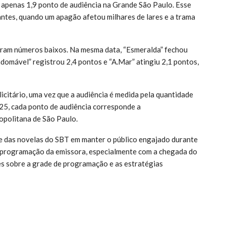
e apenas 1,9 ponto de audiência na Grande São Paulo. Esse
antes, quando um apagão afetou milhares de lares e a trama
aram números baixos. Na mesma data, “Esmeralda” fechou
omável” registrou 2,4 pontos e “A.Mar” atingiu 2,1 pontos,
citário, uma vez que a audiência é medida pela quantidade
25, cada ponto de audiência corresponde a
opolitana de São Paulo.
te das novelas do SBT em manter o público engajado durante
a programação da emissora, especialmente com a chegada do
ões sobre a grade de programação e as estratégias