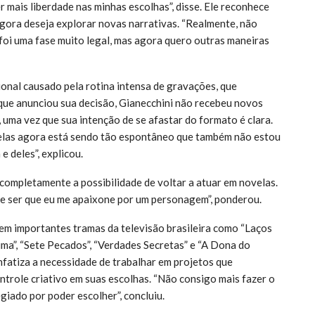
er mais liberdade nas minhas escolhas”, disse. Ele reconhece
agora deseja explorar novas narrativas. “Realmente, não
foi uma fase muito legal, mas agora quero outras maneiras
onal causado pela rotina intensa de gravações, que
que anunciou sua decisão, Gianecchini não recebeu novos
 uma vez que sua intenção de se afastar do formato é clara.
velas agora está sendo tão espontâneo que também não estou
 deles”, explicou.
completamente a possibilidade de voltar a atuar em novelas.
e ser que eu me apaixone por um personagem”, ponderou.
em importantes tramas da televisão brasileira como “Laços
sima”, “Sete Pecados”, “Verdades Secretas” e “A Dona do
nfatiza a necessidade de trabalhar em projetos que
ntrole criativo em suas escolhas. “Não consigo mais fazer o
giado por poder escolher”, concluiu.