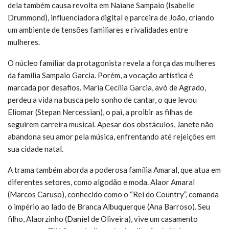
dela também causa revolta em Naiane Sampaio (Isabelle
Drummond), influenciadora digital e parceira de João, criando
um ambiente de tensões familiares e rivalidades entre
mulheres.
O núcleo familiar da protagonista revela a força das mulheres
da família Sampaio Garcia. Porém, a vocação artística é
marcada por desafios. Maria Cecília Garcia, avó de Agrado,
perdeu a vida na busca pelo sonho de cantar, o que levou
Eliomar (Stepan Nercessian), o pai, a proibir as filhas de
seguirem carreira musical. Apesar dos obstáculos, Janete não
abandona seu amor pela música, enfrentando até rejeições em
sua cidade natal.
A trama também aborda a poderosa família Amaral, que atua em
diferentes setores, como algodão e moda. Alaor Amaral
(Marcos Caruso), conhecido como o “Rei do Country”, comanda
o império ao lado de Branca Albuquerque (Ana Barroso). Seu
filho, Alaorzinho (Daniel de Oliveira), vive um casamento