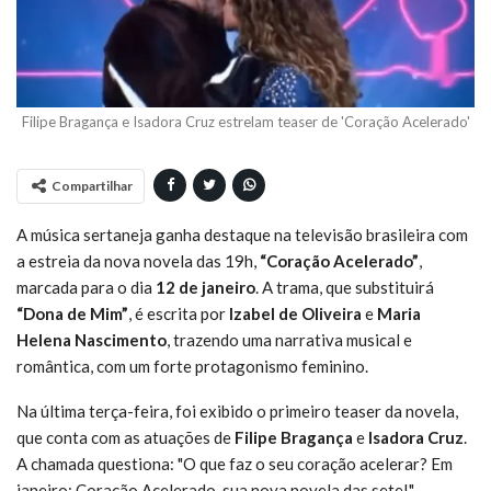
Filipe Bragança e Isadora Cruz estrelam teaser de 'Coração Acelerado'
Compartilhar
A música sertaneja ganha destaque na televisão brasileira com
a estreia da nova novela das 19h,
“Coração Acelerado”
,
marcada para o dia
12 de janeiro
. A trama, que substituirá
“Dona de Mim”
, é escrita por
Izabel de Oliveira
e
Maria
Helena Nascimento
, trazendo uma narrativa musical e
romântica, com um forte protagonismo feminino.
Na última terça-feira, foi exibido o primeiro teaser da novela,
que conta com as atuações de
Filipe Bragança
e
Isadora Cruz
.
A chamada questiona: "O que faz o seu coração acelerar? Em
janeiro: Coração Acelerado, sua nova novela das sete!".