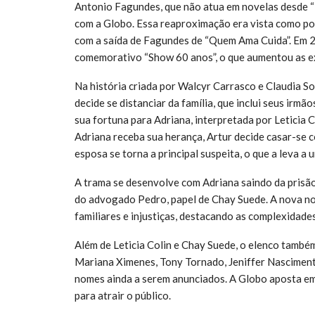
Antonio Fagundes, que não atua em novelas desde “
com a Globo. Essa reaproximação era vista como pos
com a saída de Fagundes de “Quem Ama Cuida”. Em 2
comemorativo “Show 60 anos”, o que aumentou as ex
Na história criada por Walcyr Carrasco e Claudia S
decide se distanciar da família, que inclui seus irmão
sua fortuna para Adriana, interpretada por Leticia C
Adriana receba sua herança, Artur decide casar-se c
esposa se torna a principal suspeita, o que a leva a u
A trama se desenvolve com Adriana saindo da prisão
do advogado Pedro, papel de Chay Suede. A nova n
familiares e injustiças, destacando as complexidade
Além de Leticia Colin e Chay Suede, o elenco também
Mariana Ximenes, Tony Tornado, Jeniffer Nascimento
nomes ainda a serem anunciados. A Globo aposta e
para atrair o público.