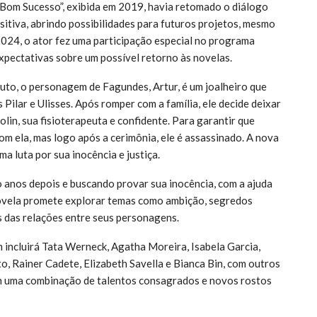
Bom Sucesso”, exibida em 2019, havia retomado o diálogo
itiva, abrindo possibilidades para futuros projetos, mesmo
024, o ator fez uma participação especial no programa
pectativas sobre um possível retorno às novelas.
outo, o personagem de Fagundes, Artur, é um joalheiro que
s Pilar e Ulisses. Após romper com a família, ele decide deixar
olin, sua fisioterapeuta e confidente. Para garantir que
om ela, mas logo após a cerimônia, ele é assassinado. A nova
ma luta por sua inocência e justiça.
 anos depois e buscando provar sua inocência, com a ajuda
ovela promete explorar temas como ambição, segredos
s das relações entre seus personagens.
 incluirá Tata Werneck, Agatha Moreira, Isabela Garcia,
, Rainer Cadete, Elizabeth Savella e Bianca Bin, com outros
m uma combinação de talentos consagrados e novos rostos