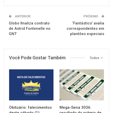
ANTERIOR
PRÓXIMO
Globo finaliza contrato
‘Fantástico’ avalia
de Astrid Fontenelle no
correspondentes em
GNT
plantões especiais
Você Pode Gostar Também
Todos
NOTÍCIAS
NOTÍCIAS
Obituário: falecimentos
Mega-Sena 3036:
deste sábado (1)
resultado do prêmio de