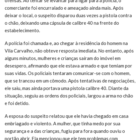
ofensas. Ao tentar se levantar para ligar para a polícia, o
comerciante foi encurralado e ameaçado ainda mais. Após
deixar o local, o suspeito disparou duas vezes a pistola contra
o chão, deixando uma cápsula de calibre 40 na frente do
estabelecimento.
A polícia foi chamada e, ao chegar à residência do homem na
Vila Carvalho, não obteve resposta imediata. No entanto, após
alguns minutos, mulheres e crianças saíram do imóvel em
desespero, afirmando que ele estava armado e que temiam por
suas vidas. Os policiais tentaram comunicar-se com o homem,
que se trancou em um cômodo. Após tentativas de negociações,
ele saiu, mas ainda portava uma pistola calibre 40. Diante da
situação, seguiu as ordens dos policiais, largou a arma no chão
e foi detido.
A esposa do suspeito relatou que ele havia chegado em casa
embriagado e violento. A mulher, que tinha medo por sua
segurança e a das crianças, fugiu para fora quando ouviu o
portão abrir. Ela mencionou que ele tem problemas com