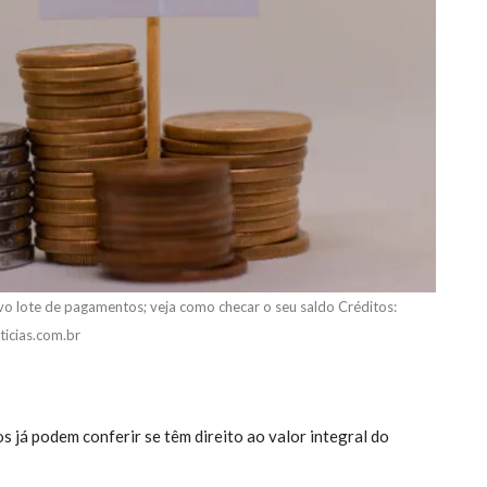
vo lote de pagamentos; veja como checar o seu saldo Créditos:
ticias.com.br
s já podem conferir se têm direito ao valor integral do