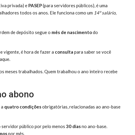
tiva privada) e
PASEP
(para servidores públicos), é uma
balhadores todos os anos. Ele funciona como um
14º salário
,
ordem de depósito segue o
mês de nascimento
do
e vigente, é hora de fazer a
consulta
para saber se você
saque.
s meses trabalhados. Quem trabalhou o ano inteiro recebe
 ao abono
r a
quatro condições
obrigatórias, relacionadas ao ano-base
 servidor público por pelo menos
30 dias
no ano-base.
imos
por mês.