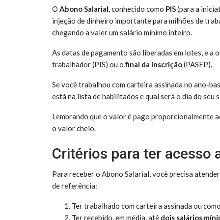
O
Abono Salarial
, conhecido como
PIS
(para a inicia
injeção de dinheiro importante para milhões de tra
chegando a valer um salário mínimo inteiro.
As datas de pagamento são liberadas em lotes, e a 
trabalhador (PIS) ou o
final da inscrição
(PASEP).
Se você trabalhou com carteira assinada no ano-bas
está na lista de habilitados e qual será o dia do seu 
Lembrando que o valor é pago proporcionalmente ao
o valor cheio.
Critérios para ter acesso
Para receber o Abono Salarial, você precisa atende
de referência:
Ter trabalhado com carteira assinada ou como
Ter recebido, em média, até
dois salários mín