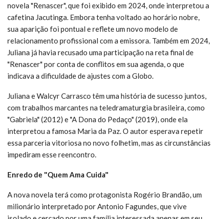
novela "Renascer", que foi exibido em 2024, onde interpretou a
cafetina Jacutinga. Embora tenha voltado ao horário nobre,
sua aparição foi pontual e reflete um novo modelo de
relacionamento profissional com a emissora. Também em 2024,
Juliana já havia recusado uma participação na reta final de
"Renascer" por conta de conflitos em sua agenda, o que
indicava a dificuldade de ajustes com a Globo.
Juliana e Walcyr Carrasco têm uma história de sucesso juntos,
com trabalhos marcantes na teledramaturgia brasileira, como
"Gabriela" (2012) e "A Dona do Pedaço" (2019), onde ela
interpretou a famosa Maria da Paz. O autor esperava repetir
essa parceria vitoriosa no novo folhetim, mas as circunstâncias
impediram esse reencontro.
Enredo de "Quem Ama Cuida"
A nova novela terá como protagonista Rogério Brandão, um
milionário interpretado por Antonio Fagundes, que vive
isolado e cercado por uma família interessada apenas em seu