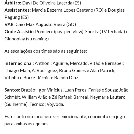
Árbitro:
Davi De Oliveira Lacerda (ES)
Assistentes:
Marcia Bezerra Lopes Caetano (RO) e Douglas
Pagung (ES)
VAR:
Caio Max Augusto Vieira (GO)
Onde Assistir:
Premiere (pay-per-view), Sportv (TV fechada) e
Globoplay (streaming)
As escalações dos times são as seguintes:
Internacional:
Anthoni; Aguirre, Mercado, Vitão e Bernabei;
Thiago Maia, A. Rodríguez, Bruno Gomes e Alan Patrick;
Vitinho e Borré. Técnico: Ramón Díaz.
Santos:
Brazão; Igor Vinícius, Luan Peres, Farías e Souza; João
Schmidt, William Arão e Zé Rafael; Barreal, Neymar e Lautaro
(Guilherme). Técnico: Vojvoda.
Este confronto promete ser emocionante, com muito em jogo
para ambas as equipes.