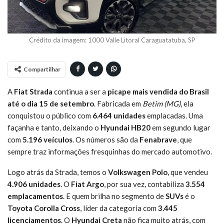
Crédito da imagem: 1000 Valle Litoral Caraguatatuba, SP
Compartilhar
A
Fiat Strada
continua a ser a
picape mais vendida do Brasil
até o dia 15 de setembro
. Fabricada em
Betim (MG)
, ela
conquistou o público com
6.464 unidades
emplacadas. Uma
façanha e tanto, deixando o
Hyundai HB20
em segundo lugar
com
5.196 veículos
. Os números são da
Fenabrave
, que
sempre traz informações fresquinhas do mercado automotivo.
Logo atrás da Strada, temos o
Volkswagen Polo
, que vendeu
4.906 unidades
. O
Fiat Argo
, por sua vez, contabiliza
3.554
emplacamentos
. E quem brilha no segmento de
SUVs
é o
Toyota Corolla Cross
, líder da categoria com
3.445
licenciamentos
. O
Hyundai Creta
não fica muito atrás, com