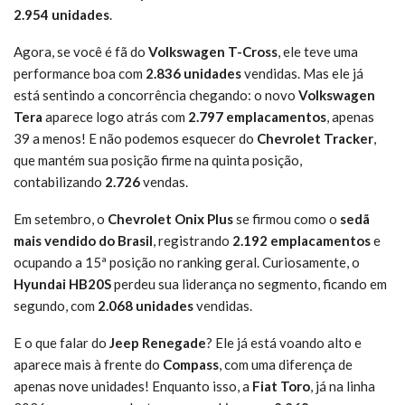
2.954 unidades
.
Agora, se você é fã do
Volkswagen T-Cross
, ele teve uma
performance boa com
2.836 unidades
vendidas. Mas ele já
está sentindo a concorrência chegando: o novo
Volkswagen
Tera
aparece logo atrás com
2.797 emplacamentos
, apenas
39 a menos! E não podemos esquecer do
Chevrolet Tracker
,
que mantém sua posição firme na quinta posição,
contabilizando
2.726
vendas.
Em setembro, o
Chevrolet Onix Plus
se firmou como o
sedã
mais vendido do Brasil
, registrando
2.192 emplacamentos
e
ocupando a 15ª posição no ranking geral. Curiosamente, o
Hyundai HB20S
perdeu sua liderança no segmento, ficando em
segundo, com
2.068 unidades
vendidas.
E o que falar do
Jeep Renegade
? Ele já está voando alto e
aparece mais à frente do
Compass
, com uma diferença de
apenas nove unidades! Enquanto isso, a
Fiat Toro
, já na linha