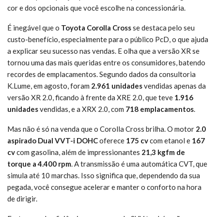
cor e dos opcionais que você escolhe na concessionária.
É inegável que o
Toyota Corolla Cross
se destaca pelo seu
custo-benefício, especialmente para o público PcD, o que ajuda
a explicar seu sucesso nas vendas. E olha que a versão XR se
tornou uma das mais queridas entre os consumidores, batendo
recordes de emplacamentos. Segundo dados da consultoria
K.Lume, em agosto, foram
2.961 unidades
vendidas apenas da
versão XR 2.0, ficando à frente da XRE 2.0, que teve
1.916
unidades
vendidas, e a XRX 2.0, com
718 emplacamentos
.
Mas não é só na venda que o Corolla Cross brilha. O motor
2.0
aspirado Dual VVT-i DOHC
oferece
175 cv
com etanol e
167
cv
com gasolina, além de impressionantes
21,3 kgfm de
torque a 4.400 rpm
. A transmissão é uma automática CVT, que
simula até 10 marchas. Isso significa que, dependendo da sua
pegada, você consegue acelerar e manter o conforto na hora
de dirigir.