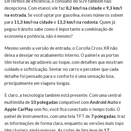
Em termos de eficiência, o consumo do SUV também não
decepciona. Com etanol, ele faz
8,2 km/l na cidade
e
9,3 km/l
na estrada
. Se você optar por gasolina, esses números sobem
para
11,3 km/l na cidade
e
13,3 km/l na rodovia
. Quem já
pegou trânsito sabe como é importante a combinação de
economia e potência, não é mesmo?
Mesmo sendo a versão de entrada, o Corolla Cross XR não
deixa a desejar no acabamento interno. O painel e as portas
têm texturas agradáveis ao toque, com detalhes que mostram
cuidado e sofisticação. Sentar no carro e perceber que cada
detalhe foi pensado para o conforto é uma sensação boa,
principalmente em viagens longas.
E claro, a tecnologia também está presente. Com uma central
multimídia de
10 polegadas
compatível com
Android Auto
e
Apple CarPlay
sem fio, você fica conectado o tempo todo. O
painel de instrumentos, com uma tela TFT de
7 polegadas
, traz
as informações de forma clara, enquanto as versões mais tops
têm clusters ainda maiores. As rodas de liga leve de
17