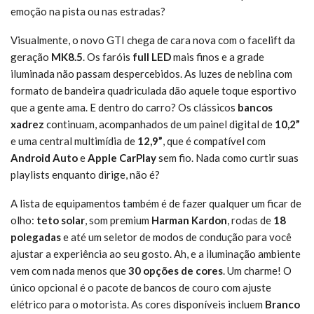
emoção na pista ou nas estradas?
Visualmente, o novo GTI chega de cara nova com o facelift da
geração
MK8.5
. Os faróis
full LED
mais finos e a grade
iluminada não passam despercebidos. As luzes de neblina com
formato de bandeira quadriculada dão aquele toque esportivo
que a gente ama. E dentro do carro? Os clássicos
bancos
xadrez
continuam, acompanhados de um painel digital de
10,2”
e uma central multimídia de
12,9”
, que é compatível com
Android Auto
e
Apple CarPlay
sem fio. Nada como curtir suas
playlists enquanto dirige, não é?
A lista de equipamentos também é de fazer qualquer um ficar de
olho:
teto solar
, som premium
Harman Kardon
, rodas de
18
polegadas
e até um seletor de modos de condução para você
ajustar a experiência ao seu gosto. Ah, e a iluminação ambiente
vem com nada menos que
30 opções de cores
. Um charme! O
único opcional é o pacote de bancos de couro com ajuste
elétrico para o motorista. As cores disponíveis incluem
Branco