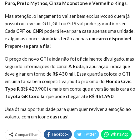
Puro, Preto Mythos, Cinza Moonstone
e
Vermelho Kings
.
Mas atenção, o lançamento vai ser bem exclusivo: só quem já
possui ou teve um GTI, GLI ou GTS vai poder garantir o seu.
Cada
CPF ou CNPJ
poderá levar para casa apenas uma unidade,
e algumas concessionárias terão apenas
um carro disponível
.
Prepare-se para a fila!
O preço do novo GTI ainda não foi oficialmente divulgado, mas
segundo informações do canal
A Roda
, a apuração indica que
deve girar em torno de
R$ 430 mil
. Essa quantia coloca o GTI
em uma faixa bem competitiva, muito próximo do
Honda Civic
Type R
(R$ 429.900) e mais em conta que a versão mais cara do
Toyota GR Corolla
, que pode chegar até
R$ 461.990
.
Uma ótima oportunidade para quem quer reviver a emoção ao
volante com um ícone das ruas!
Compartilhar
Facebook
Twitter
WhatsApp