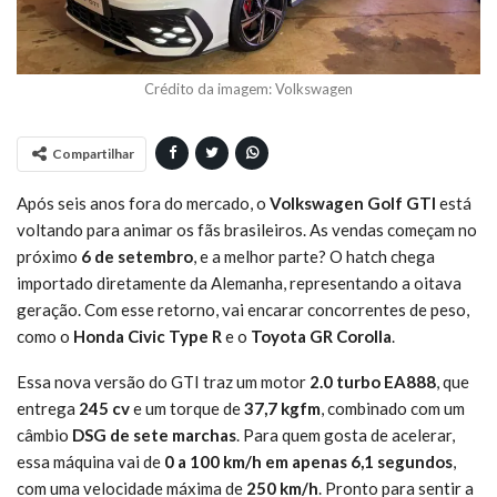
Crédito da imagem: Volkswagen
Compartilhar
Após seis anos fora do mercado, o
Volkswagen Golf GTI
está
voltando para animar os fãs brasileiros. As vendas começam no
próximo
6 de setembro
, e a melhor parte? O hatch chega
importado diretamente da Alemanha, representando a oitava
geração. Com esse retorno, vai encarar concorrentes de peso,
como o
Honda Civic Type R
e o
Toyota GR Corolla
.
Essa nova versão do GTI traz um motor
2.0 turbo EA888
, que
entrega
245 cv
e um torque de
37,7 kgfm
, combinado com um
câmbio
DSG de sete marchas
. Para quem gosta de acelerar,
essa máquina vai de
0 a 100 km/h em apenas 6,1 segundos
,
com uma velocidade máxima de
250 km/h
. Pronto para sentir a