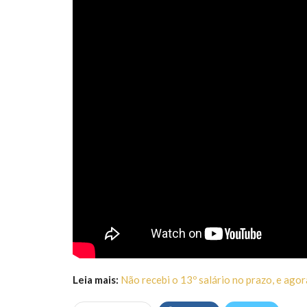
Leia mais:
Não recebi o 13º salário no prazo, e agor