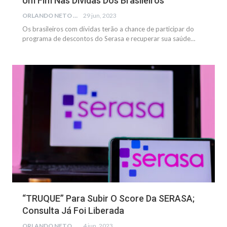
Um Fim Nas Dívidas Dos Brasileiros
ORLANDO NETO
29 jun, 2023
Os brasileiros com dívidas terão a chance de participar do
programa de descontos do Serasa e recuperar sua saúde…
FINANÇAS
“TRUQUE” Para Subir O Score Da SERASA;
Consulta Já Foi Liberada
ORLANDO NETO
4 jun, 2023