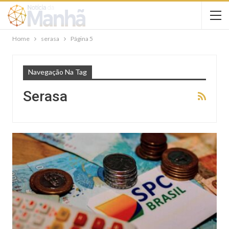
Home
serasa
Página 5
Navegação Na Tag
Serasa
GERAL