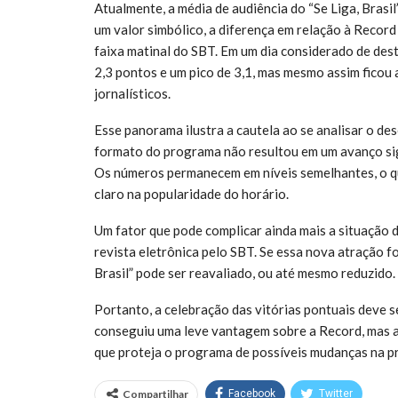
Atualmente, a média de audiência do “Se Liga, Bras
um valor simbólico, a diferença em relação à Recor
faixa matinal do SBT. Em um dia considerado de de
2,3 pontos e um pico de 3,1, mas mesmo assim ficou
jornalísticos.
Esse panorama ilustra a cautela ao se analisar o 
formato do programa não resultou em um avanço sig
Os números permanecem em níveis semelhantes, o qu
claro na popularidade do horário.
Um fator que pode complicar ainda mais a situação 
revista eletrônica pelo SBT. Se essa nova atração f
Brasil” pode ser reavaliado, ou até mesmo reduzido.
Portanto, a celebração das vitórias pontuais deve s
conseguiu uma leve vantagem sobre a Record, mas a
que proteja o programa de possíveis mudanças na 
Compartilhar
Facebook
Twitter