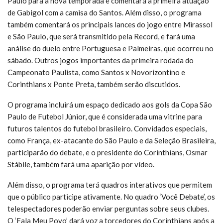
Paulo para a nova temporada e comentará a primeira atuação
de Gabigol com a camisa do Santos. Além disso, o programa
também comentará os principais lances do jogo entre Mirassol
e São Paulo, que será transmitido pela Record, e fará uma
análise do duelo entre Portuguesa e Palmeiras, que ocorreu no
sábado. Outros jogos importantes da primeira rodada do
Campeonato Paulista, como Santos x Novorizontino e
Corinthians x Ponte Preta, também serão discutidos.
O programa incluirá um espaço dedicado aos gols da Copa São
Paulo de Futebol Júnior, que é considerada uma vitrine para
futuros talentos do futebol brasileiro. Convidados especiais,
como França, ex-atacante do São Paulo e da Seleção Brasileira,
participarão do debate, e o presidente do Corinthians, Osmar
Stábile, também fará uma aparição por vídeo.
Além disso, o programa terá quadros interativos que permitem
que o público participe ativamente. No quadro ‘Você Debate’, os
telespectadores poderão enviar perguntas sobre seus clubes.
O ‘Fala Meu Povo’ dará voz a torcedores do Corinthians após a