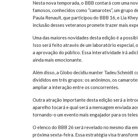
Nesta nova temporada, o BBB contará com uma novid
famosos, conhecidos como “camarotes”, um grupo 
Paula Renault, que participou do BBB 16, e Lia Khey
inclusão desses veteranos promete trazer mais exp
Uma das maiores novidades desta edição é a possibili
Isso será feito através de um laboratório especial,
a aprovação do público. Essa interatividade irá adi
ainda mais emocionante.
Além disso, a Globo decidiu manter Tadeu Schmidt 
divididos em três grupos: os anônimos, os camarotes
ampliar a interação entre os concorrentes.
Outra atração importante desta edição será a introd
aparelho tocará e qual será a mensagem enviada ao
tornando-o um evento mais engajador para os tele
O elenco do BBB 26 será revelado no mesmo dia em q
próxima sexta-feira. Essa estratégia visa transfor