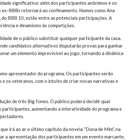
ade significativa: além dos participantes anônimos e os
de ex-BBBs retornará ao confinamento. Nomes como Ana
, do BBB 10, estão entre as potenciais participações. A
eriência e dinamismo às competições.
dade de o público substituir qualquer participante da casa.
 onde candidatos alternativos disputarão provas para ganhar
cionar um elemento imprevisível ao jogo, tornando a dinâmica
como apresentador do programa. Os participantes serão
 e os veteranos, com o intuito de criar novas narrativas e
ução de três Big Fones. O público poderá decidir qual
s participantes, aumentando a interatividade do programa e
spectadores.
ue irá ao ar o último capítulo da novela “Dona de Mim”, na
mar a apresentação dos participantes em um evento marcante,