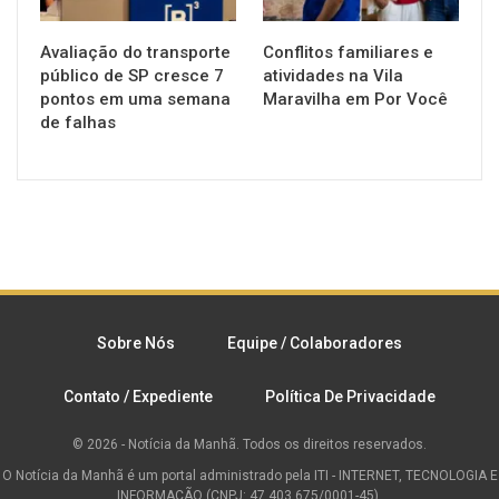
Avaliação do transporte
Conflitos familiares e
público de SP cresce 7
atividades na Vila
pontos em uma semana
Maravilha em Por Você
de falhas
Sobre Nós
Equipe / Colaboradores
Contato / Expediente
Política De Privacidade
© 2026 - Notícia da Manhã. Todos os direitos reservados.
O Notícia da Manhã é um portal administrado pela ITI - INTERNET, TECNOLOGIA E
INFORMAÇÃO (CNPJ: 47.403.675/0001-45).