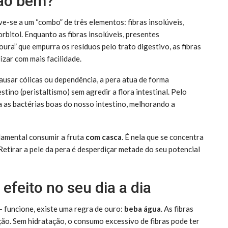
tão bem?
ve-se a um “combo” de três elementos: fibras insolúveis,
orbitol. Enquanto as fibras insolúveis, presentes
ra” que empurra os resíduos pelo trato digestivo, as fibras
izar com mais facilidade.
usar cólicas ou dependência, a pera atua de forma
stino (peristaltismo) sem agredir a flora intestinal. Pelo
ra as bactérias boas do nosso intestino, melhorando a
ndamental consumir a fruta
com casca
. É nela que se concentra
Retirar a pele da pera é desperdiçar metade do seu potencial
 efeito no seu dia a dia
— funcione, existe uma regra de ouro:
beba água
. As fibras
nção. Sem hidratação, o consumo excessivo de fibras pode ter