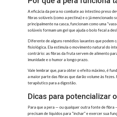
Por que a pera funciona 
A eficácia da pera no combate ao intestino preso de
fibras solúveis (como a pectina) e o já mencionado s
principalmente na casca, funcionam como uma “vassou
solúveis formam um gel que ajuda o bolo fecal a desl
Diferente de alguns remédios laxantes que podem ca
fisiológica. Ela estimula o movimento natural do inte
contrário: as fibras da fruta servem de alimento pa
imunidade e o humor a longo prazo.
Vale lembrar que, para obter o efeito máximo, é fu
a maior parte das fibras que darão volume às fezes. 
terapêutico para a digestão.
Dicas para potencializar o
Para que a pera — ou qualquer outra fonte de fibra 
precisam de líquidos para “inchar” e exercer sua fu