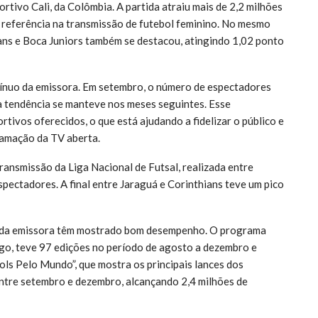
tivo Cali, da Colômbia. A partida atraiu mais de 2,2 milhões
referência na transmissão de futebol feminino. No mesmo
ians e Boca Juniors também se destacou, atingindo 1,02 ponto
ínuo da emissora. Em setembro, o número de espectadores
 tendência se manteve nos meses seguintes. Esse
ivos oferecidos, o que está ajudando a fidelizar o público e
ramação da TV aberta.
ransmissão da Liga Nacional de Futsal, realizada entre
spectadores. A final entre Jaraguá e Corinthians teve um pico
is da emissora têm mostrado bom desempenho. O programa
ogo, teve 97 edições no período de agosto a dezembro e
ols Pelo Mundo”, que mostra os principais lances dos
ntre setembro e dezembro, alcançando 2,4 milhões de