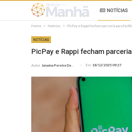
NOTÍCIAS
Home
Notícias
PicPay e Rappi fecham parceria para facili
NOTÍCIAS
PicPay e Rappi fecham parceria 
Em
18/12/2025 09:27
Autor
Janaína Pereira Da Silva