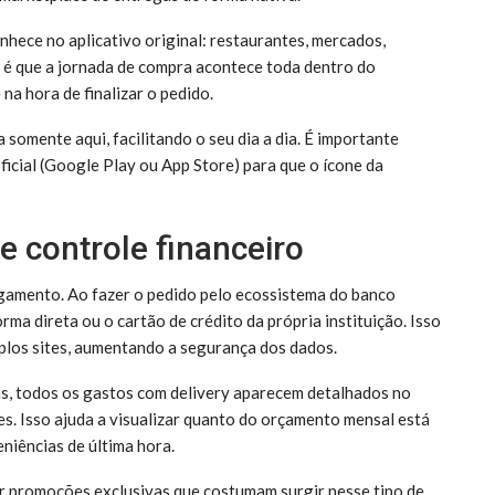
onhece no aplicativo original: restaurantes, mercados,
a é que a jornada de compra acontece toda dentro do
na hora de finalizar o pedido.
omente aqui, facilitando o seu dia a dia. É importante
oficial (Google Play ou App Store) para que o ícone da
e controle financeiro
agamento. Ao fazer o pedido pelo ecossistema do banco
rma direta ou o cartão de crédito da própria instituição. Isso
iplos sites, aumentando a segurança dos dados.
as, todos os gastos com delivery aparecem detalhados no
. Isso ajuda a visualizar quanto do orçamento mensal está
niências de última hora.
ar promoções exclusivas que costumam surgir nesse tipo de