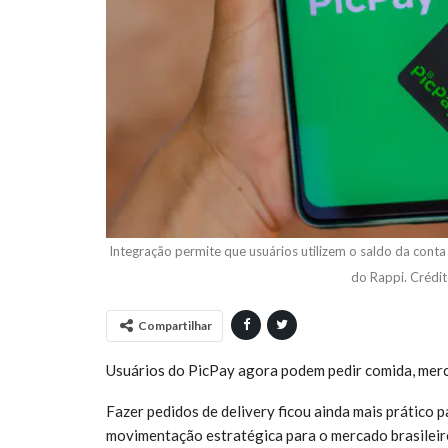
Integração permite que usuários utilizem o saldo da conta
do Rappi. Crédi
Compartilhar
Usuários do PicPay agora podem pedir comida, merca
Fazer pedidos de delivery ficou ainda mais prático pa
movimentação estratégica para o mercado brasileir