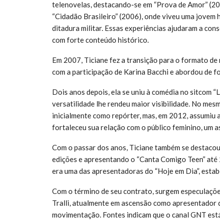
telenovelas, destacando-se em “Prova de Amor” (20
“Cidadão Brasileiro” (2006), onde viveu uma jovem 
ditadura militar. Essas experiências ajudaram a con
com forte conteúdo histórico.
Em 2007, Ticiane fez a transição para o formato de 
com a participação de Karina Bacchi e abordou de f
Dois anos depois, ela se uniu à comédia no sitcom “
versatilidade lhe rendeu maior visibilidade. No mes
inicialmente como repórter, mas, em 2012, assumiu
fortaleceu sua relação com o público feminino, um a
Com o passar dos anos, Ticiane também se destacou 
edições e apresentando o “Canta Comigo Teen” até 
era uma das apresentadoras do “Hoje em Dia”, esta
Com o término de seu contrato, surgem especulaçõe
Tralli, atualmente em ascensão como apresentador do
movimentação. Fontes indicam que o canal GNT está