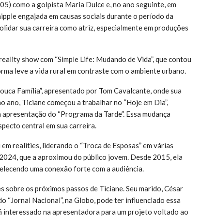
05) como a golpista Maria Dulce e, no ano seguinte, em
hippie engajada em causas sociais durante o período da
solidar sua carreira como atriz, especialmente em produções
reality show com “Simple Life: Mudando de Vida”, que contou
orma leve a vida rural em contraste com o ambiente urbano.
Louca Família”, apresentado por Tom Cavalcante, onde sua
mo ano, Ticiane começou a trabalhar no “Hoje em Dia”,
 a apresentação do “Programa da Tarde”. Essa mudança
specto central em sua carreira.
em realities, liderando o “Troca de Esposas” em várias
2024, que a aproximou do público jovem. Desde 2015, ela
belecendo uma conexão forte com a audiência.
s sobre os próximos passos de Ticiane. Seu marido, César
 “Jornal Nacional”, na Globo, pode ter influenciado essa
 interessado na apresentadora para um projeto voltado ao