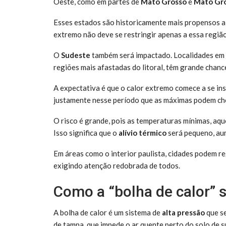
Oeste, como em partes de
Mato Grosso
e
Mato Gro
Esses estados são historicamente mais propensos a 
extremo não deve se restringir apenas a essa região
O
Sudeste
também será impactado. Localidades em
regiões mais afastadas do litoral, têm grande chance
A expectativa é que o calor extremo comece a se inst
justamente nesse período que as máximas podem ch
O risco é grande, pois as temperaturas mínimas, aqu
Isso significa que o
alívio térmico
será pequeno, au
Em áreas como o interior paulista, cidades podem r
exigindo atenção redobrada de todos.
Como a “bolha de calor” 
A bolha de calor é um sistema de
alta pressão
que se
de tampa, que impede o ar quente perto do solo de sub