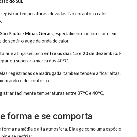
sso do Sul
.
registrar temperaturas elevadas. No entanto, o calor
.
São Paulo
e
Minas Gerais
, especialmente no interior e em
 de sentir o auge da onda de calor.
alar e atinja seu pico
entre os dias 15 e 20 de dezembro
. É
egar ou superar a marca dos 40°C.
elas registradas de madrugada, também tendem a ficar altas.
mentando o desconforto.
egistrar facilmente temperaturas entre 37°C e 40°C,
se forma e se comporta
 forma na média e alta atmosfera. Ela age como uma espécie
ir e se resfriar.