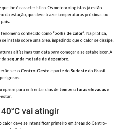
que lhe é característica. Os meteorologistas já estão
mo
da estação, que deve trazer temperaturas próximas ou
 país.
um fenômeno conhecido como
“bolha de calor”
. Na prática,
se instala sobre uma área, impedindo que o calor se dissipe.
aturas altíssimas tem data para começar a se estabelecer. A
r da
segunda metade de dezembro
.
verão ser o
Centro-Oeste
e parte do
Sudeste
do Brasil.
 perigosos.
preparar para enfrentar dias de
temperaturas elevadas
e
estar.
40°C vai atingir
 calor deve se intensificar primeiro em áreas do Centro-