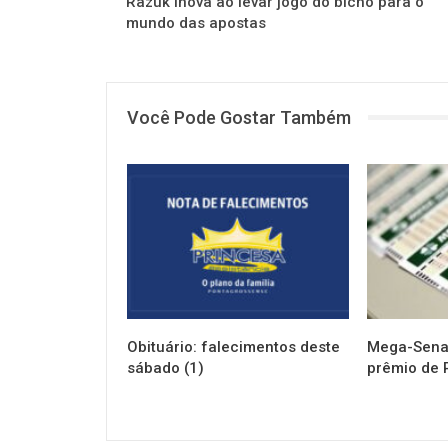
Razuk inova ao levar jogo do bicho para o
mundo das apostas
Você Pode Gostar Também
NOTÍCIAS
NOTÍCIAS
Obituário: falecimentos deste
Mega-Sena 
sábado (1)
prêmio de 