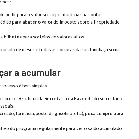
ormas:
e pedir para o valor ser depositado na sua conta.
rédito para
abater o valor
do Imposto sobre a Propriedade
ra
bilhetes
para sorteios de valores altos.
acúmulo de meses e todas as compras da sua família, a soma
çar a acumular
 processo é bem simples.
ocure o
site
oficial da
Secretaria da Fazenda
do seu estado
ssoais.
cado, farmácia, posto de gasolina, etc.),
peça sempre para
ativo do programa regularmente para ver o saldo acumulado