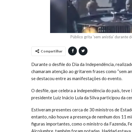
Público grita 'sem anistia' durante 
Compartilhar
Durante o desfile do Dia da Independência, realizad
chamaram atenção ao gritarem frases como “sem anis
se destacou entre as manifestações do evento.
O desfile, que celebra a independência do país, teve
presidente Luiz Inácio Lula da Silva participou da c
Estiveram presentes cerca de 30 ministros de Esta
entanto, não houve a presença de nenhum dos 11 min
figuras importantes, como o ministro da Fazenda, F
Alcolumbre, também foram notadas. Haddad estava