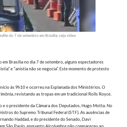
desfile do 7 de setembro em Brasília; veja vídeo
o em Brasília no dia 7 de setembro, alguns espectadores
tia” e “anistia não se negocia”. Este momento de protesto
 início às 9h10 e ocorreu na Esplanada dos Ministérios. O
erimônia, revistando as tropas em um tradicional Rolls Royce.
do e o presidente da Câmara dos Deputados, Hugo Motta. No
istros do Supremo Tribunal Federal (STF). As ausências de
ernando Haddad, e do presidente do Senado, Davi
 em São Paulo, enquanto Alcolumbre não compareceu ao