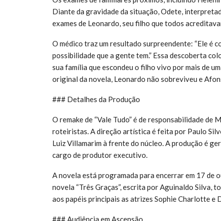
Diante da gravidade da situação, Odete, interpreta
exames de Leonardo, seu filho que todos acreditava
O médico traz um resultado surpreendente: “Ele é c
possibilidade que a gente tem.” Essa descoberta col
sua família que escondeu o filho vivo por mais de uma
original da novela, Leonardo não sobreviveu e Afon
### Detalhes da Produção
O remake de “Vale Tudo” é de responsabilidade de M
roteiristas. A direção artística é feita por Paulo Si
Luiz Villamarim à frente do núcleo. A produção é g
cargo de produtor executivo.
A novela está programada para encerrar em 17 de ou
novela “Três Graças”, escrita por Aguinaldo Silva, 
aos papéis principais as atrizes Sophie Charlotte e 
### Audiência em Ascensão