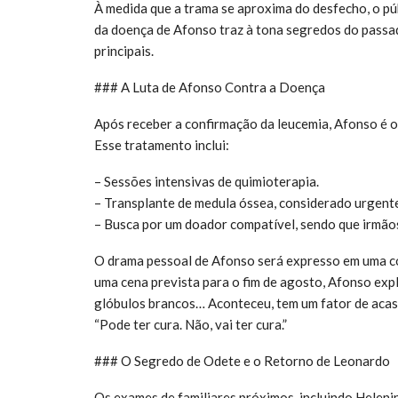
À medida que a trama se aproxima do desfecho, o p
da doença de Afonso traz à tona segredos do passa
principais.
### A Luta de Afonso Contra a Doença
Após receber a confirmação da leucemia, Afonso é 
Esse tratamento inclui:
– Sessões intensivas de quimioterapia.
– Transplante de medula óssea, considerado urgent
– Busca por um doador compatível, sendo que irmãos
O drama pessoal de Afonso será expresso em uma c
uma cena prevista para o fim de agosto, Afonso expl
glóbulos brancos… Aconteceu, tem um fator de acas
“Pode ter cura. Não, vai ter cura.”
### O Segredo de Odete e o Retorno de Leonardo
Os exames de familiares próximos, incluindo Heleni