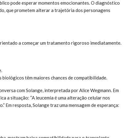
úblico pode esperar momentos emocionantes. O diagnóstico
do, que prometem alterar a trajetória dos personagens
orientado a começar um tratamento rigoroso imediatamente.
e.
 biológicos têm maiores chances de compatibilidade.
onversa com Solange, interpretada por Alice Wegmann. Em
ica a situação: “A leucemia é uma alteração celular nos
o.” Em resposta, Solange traz uma mensagem de esperança:
nha, mostram baixa compatibilidade para o transplante.