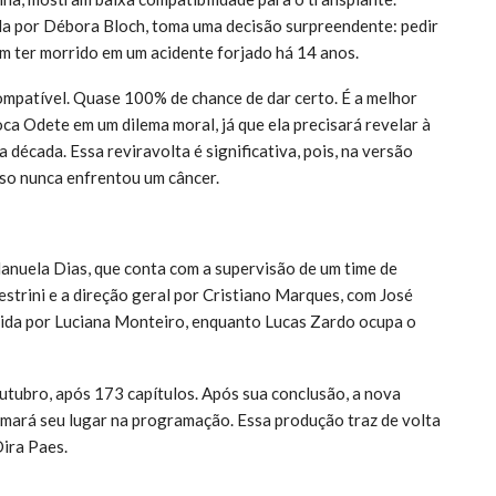
da por Débora Bloch, toma uma decisão surpreendente: pedir
m ter morrido em um acidente forjado há 14 anos.
ompatível. Quase 100% de chance de dar certo. É a melhor
oca Odete em um dilema moral, já que ela precisará revelar à
 década. Essa reviravolta é significativa, pois, na versão
so nunca enfrentou um câncer.
anuela Dias, que conta com a supervisão de um time de
lvestrini e a direção geral por Cristiano Marques, com José
erida por Luciana Monteiro, enquanto Lucas Zardo ocupa o
tubro, após 173 capítulos. Após sua conclusão, a nova
tomará seu lugar na programação. Essa produção traz de volta
Dira Paes.