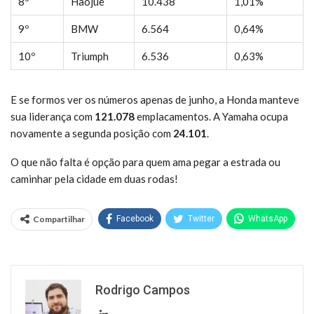
8º
Haojue
10.438
1,01%
9º
BMW
6.564
0,64%
10º
Triumph
6.536
0,63%
E se formos ver os números apenas de junho, a Honda manteve
sua liderança com
121.078
emplacamentos. A Yamaha ocupa
novamente a segunda posição com
24.101
.
O que não falta é opção para quem ama pegar a estrada ou
caminhar pela cidade em duas rodas!
Compartilhar
Facebook
Twitter
WhatsApp
Rodrigo Campos