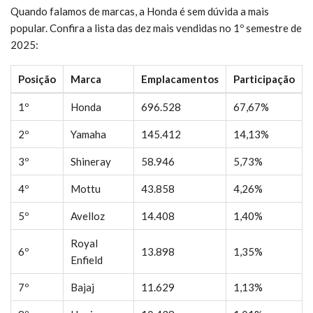
Quando falamos de marcas, a Honda é sem dúvida a mais
popular. Confira a lista das dez mais vendidas no 1º semestre de
2025:
Posição
Marca
Emplacamentos
Participação
1º
Honda
696.528
67,67%
2º
Yamaha
145.412
14,13%
3º
Shineray
58.946
5,73%
4º
Mottu
43.858
4,26%
5º
Avelloz
14.408
1,40%
Royal
6º
13.898
1,35%
Enfield
7º
Bajaj
11.629
1,13%