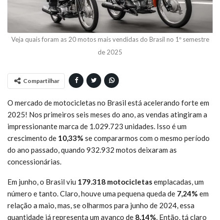
Veja quais foram as 20 motos mais vendidas do Brasil no 1º semestre
de 2025
Compartilhar
O mercado de motocicletas no Brasil está acelerando forte em
2025! Nos primeiros seis meses do ano, as vendas atingiram a
impressionante marca de 1.029.723 unidades. Isso é um
crescimento de
10,33%
se compararmos com o mesmo período
do ano passado, quando 932.932 motos deixaram as
concessionárias.
Em junho, o Brasil viu
179.318 motocicletas
emplacadas, um
número e tanto. Claro, houve uma pequena queda de
7,24%
em
relação a maio, mas, se olharmos para junho de 2024, essa
quantidade já representa um avanço de
8,14%
. Então, tá claro