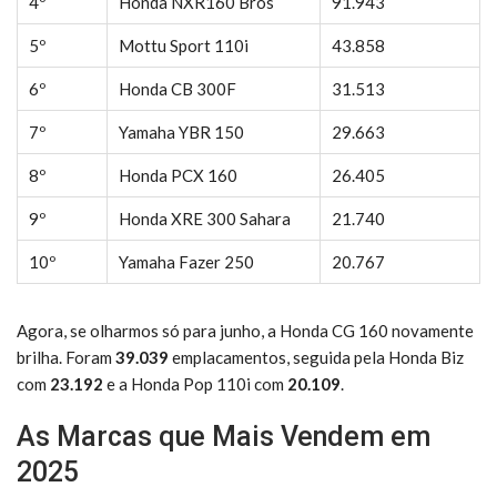
4º
Honda NXR160 Bros
91.943
5º
Mottu Sport 110i
43.858
6º
Honda CB 300F
31.513
7º
Yamaha YBR 150
29.663
8º
Honda PCX 160
26.405
9º
Honda XRE 300 Sahara
21.740
10º
Yamaha Fazer 250
20.767
Agora, se olharmos só para junho, a Honda CG 160 novamente
brilha. Foram
39.039
emplacamentos, seguida pela Honda Biz
com
23.192
e a Honda Pop 110i com
20.109
.
As Marcas que Mais Vendem em
2025