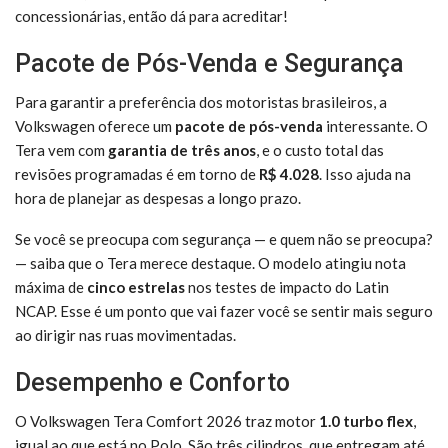
concessionárias, então dá para acreditar!
Pacote de Pós-Venda e Segurança
Para garantir a preferência dos motoristas brasileiros, a
Volkswagen oferece um
pacote de pós-venda
interessante. O
Tera vem com
garantia de três anos
, e o custo total das
revisões programadas é em torno de
R$ 4.028
. Isso ajuda na
hora de planejar as despesas a longo prazo.
Se você se preocupa com segurança — e quem não se preocupa?
— saiba que o Tera merece destaque. O modelo atingiu nota
máxima de
cinco estrelas
nos testes de impacto do Latin
NCAP. Esse é um ponto que vai fazer você se sentir mais seguro
ao dirigir nas ruas movimentadas.
Desempenho e Conforto
O Volkswagen Tera Comfort 2026 traz motor
1.0 turbo flex
,
igual ao que está no Polo. São três cilindros, que entregam até