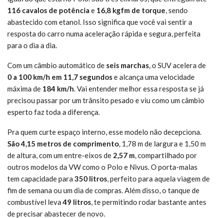
116 cavalos de potência
e
16,8 kgfm de torque
, sendo
abastecido com etanol. Isso significa que você vai sentir a
resposta do carro numa aceleração rápida e segura, perfeita
para o dia a dia.
Com um câmbio automático de
seis marchas
, o SUV acelera de
0 a 100 km/h em 11,7 segundos
e alcança uma velocidade
máxima de
184 km/h
. Vai entender melhor essa resposta se já
precisou passar por um trânsito pesado e viu como um câmbio
esperto faz toda a diferença.
Pra quem curte espaço interno, esse modelo não decepciona.
São 4,15 metros de comprimento
, 1,78 m de largura e 1,50 m
de altura, com um entre-eixos de
2,57 m
, compartilhado por
outros modelos da VW como o Polo e Nivus. O porta-malas
tem capacidade para
350 litros
, perfeito para aquela viagem de
fim de semana ou um dia de compras. Além disso, o tanque de
combustível leva
49 litros
, te permitindo rodar bastante antes
de precisar abastecer de novo.